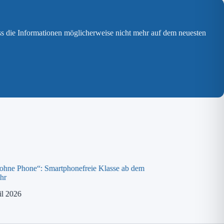
ss die Informationen möglicherweise nicht mehr auf dem neuesten
 ohne Phone“: Smartphonefreie Klasse ab dem
Spende an die „ora K
hr
8. April 2026
il 2026