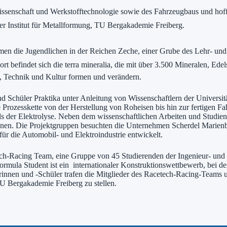
wissenschaft und Werkstofftechnologie sowie des Fahrzeugbaus und hoff
eiter Institut für Metallformung, TU Bergakademie Freiberg.
men die Jugendlichen in der Reichen Zeche, einer Grube des Lehr- u
 befindet sich die terra mineralia, die mit über 3.500 Mineralen, Ede
ag, Technik und Kultur formen und verändern.
chüler Praktika unter Anleitung von Wissenschaftlern der Universitä
 Prozesskette von der Herstellung von Roheisen bis hin zur fertigen F
s der Elektrolyse. Neben dem wissenschaftlichen Arbeiten und Studien
ennen. Die Projektgruppen besuchten die Unternehmen Scherdel Marien
r die Automobil- und Elektroindustrie entwickelt.
-Racing Team, eine Gruppe von 45 Studierenden der Ingenieur- und Wir
ormula Student ist ein internationaler Konstruktionswettbewerb, bei d
nen und -Schüler trafen die Mitglieder des Racetech-Racing-Teams un
 Bergakademie Freiberg zu stellen.