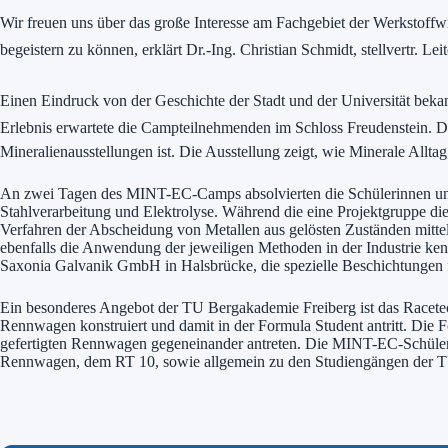
Wir freuen uns über das große Interesse am Fachgebiet der Werkstoff
begeistern zu können, erklärt Dr.-Ing. Christian Schmidt, stellvertr. L
Einen Eindruck von der Geschichte der Stadt und der Universität beka
Erlebnis erwartete die Campteilnehmenden im Schloss Freudenstein. Dort
Mineralienausstellungen ist. Die Ausstellung zeigt, wie Minerale Allt
An zwei Tagen des MINT-EC-Camps absolvierten die Schülerinnen und S
Stahlverarbeitung und Elektrolyse. Während die eine Projektgruppe die
Verfahren der Abscheidung von Metallen aus gelösten Zuständen mittel
ebenfalls die Anwendung der jeweiligen Methoden in der Industrie k
Saxonia Galvanik GmbH in Halsbrücke, die spezielle Beschichtungen fü
Ein besonderes Angebot der TU Bergakademie Freiberg ist das Racetech
Rennwagen konstruiert und damit in der Formula Student antritt. Die F
gefertigten Rennwagen gegeneinander antreten. Die MINT-EC-Schülerin
Rennwagen, dem RT 10, sowie allgemein zu den Studiengängen der TU