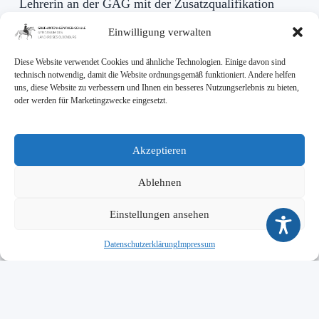
Lehrerin an der GAG mit der Zusatzqualifikation
„Förderschullehrerin“. Verantwortlich für den Bereich
Einwilligung verwalten
der Begabungsförderung (Inklusion und besondere
Begabungen). Unterstützt das Team im Bereich der
Prävention und des sozialen Lernens.
Diese Website verwendet Cookies und ähnliche Technologien. Einige davon sind
technisch notwendig, damit die Website ordnungsgemäß funktioniert. Andere helfen
Kontakt:
sandmann@gymnasium-gag.de
uns, diese Website zu verbessern und Ihnen ein besseres Nutzungserlebnis zu bieten,
oder werden für Marketingzwecke eingesetzt.
Des Weiteren wird das
Akzeptieren
Beratungsteam unterstützt durch
Ablehnen
Alexander Haack:
Unterstützt das Team im Bereich der Prävention.
Einstellungen ansehen
Kontakt:
haack@gymnasium-gag.de
Datenschutzerklärung
Impressum
Meike Pannenborg-Scholle:
Unterstützt das Team im Bereich der Prävention und
des sozialen Lernens.
Kontakt:
pannenborg-scholle@gymnasium-gag.de