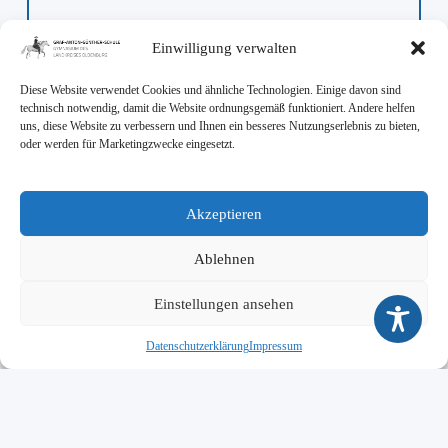
Nur nach Anmeldung
Einwilligung verwalten
Diese Website verwendet Cookies und ähnliche Technologien. Einige davon sind
Englisch-Werkstatt
technisch notwendig, damit die Website ordnungsgemäß funktioniert. Andere helfen
uns, diese Website zu verbessern und Ihnen ein besseres Nutzungserlebnis zu bieten,
Dienstags, 8./9. Stunde in Raum F105
oder werden für Marketingzwecke eingesetzt.
Herr Willgerodt (
willgerodt@gymnasium-gag.de
)
Akzeptieren
Französisch-Werkstatt
Ablehnen
Montags, 8./9. Stunde in Raum F105
Einstellungen ansehen
Frau Leidinger (
leidinger@gymnasium-gag.de
)
Datenschutzerklärung
Impressum
Latein-Werkstatt