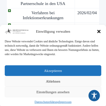
Partnerschule in den USA
Verfahren bei
2026/02/04
Infektionserkrankungen
Elternbescheinigung zur
2026/02/04
Einwilligung verwalten
Rückkehr des Kindes in die
Schule
Diese Website verwendet Cookies und ähnliche Technologien. Einige davon sind
IServ-Benutzerordnung für
2026/02/04
technisch notwendig, damit die Website ordnungsgemäß funktioniert. Andere helfen
uns, diese Website zu verbessern und Ihnen ein besseres Nutzungserlebnis zu bieten,
Schüler
oder werden für Marketingzwecke eingesetzt.
IServ-Benutzerordnung für
2026/02/04
Erziehungsberechtigte
Akzeptieren
zusätzlich benötigtes IServ-
2026/02/04
Anmeldeformular für Schüler
Ablehnen
anderer Schulen
Einstellungen ansehen
Anmeldung
2026/01/16
Datenschutzerklärung
Impressum
Besondere Lernleistung
2026/01/21