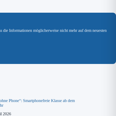
ss die Informationen möglicherweise nicht mehr auf dem neuesten
 ohne Phone“: Smartphonefreie Klasse ab dem
Spende an die „ora K
hr
8. April 2026
il 2026