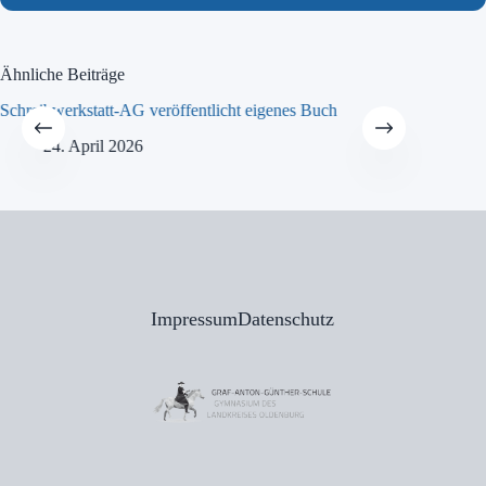
Ähnliche Beiträge
Schreibwerkstatt-AG veröffentlicht eigenes Buch
MINT-Tra
24. April 2026
21
Impressum
Datenschutz