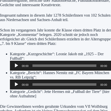
Fußballereignisse, Berichte über Stadionbesuche, Fußballkommentare,
Gedichte und interessante Kreativtexte.
Insgesamt nahmen in diesem Jahr 1278 SchülerInnen von 102 Schulen
aus Niedersachsen und Sachsen-Anhalt teil.
Schon im vergangenen Jahr konnte die Klasse einen dritten Platz in der
Kategorie „Kommentar“ belegen. 2020 schnitt sie jedoch noch
erfolgreicher ab: Gleich drei SchülerInnen erzielten in der Altersgruppe
„7. bis 9 Klasse“ einen dritten Platz:
Kategorie „Kurzgeschichte“: Leonie Jakob mit „1925 – Der
Fußball“:
Audio-
00:00
00:00
Player
Kategorie „Bericht“: Hannes Nemitz mit „FC Bayern München
vs. RB Leipzig“:
Audio-
00:00
00:00
Player
Kategorie „Gedicht“: Jette Hermes mit „Fußball der Tiere“ [hier
ohne Aufnahme]
Die GewinnerInnen werden gerahmte Urkunden vom Vfl Wolfsburg
erhalten. Außerdem ist ein kleines Überraschungspaket auf dem Weg