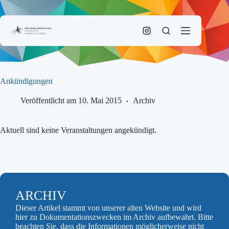
Zum
Inhalt
springen
Ankündigungen
Veröffentlicht am 10. Mai 2015
Archiv
Aktuell sind keine Veranstaltungen angekündigt.
ARCHIV
Dieser Artikel stammt von unserer alten Website und wird
hier zu Dokumentationszwecken im Archiv aufbewahrt. Bitte
beachten Sie, dass die Informationen möglicherweise nicht