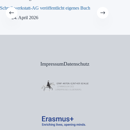
Schreibwerkstatt-AG veröffentlicht eigenes Buch
MINT-Tra
24. April 2026
21
Impressum
Datenschutz