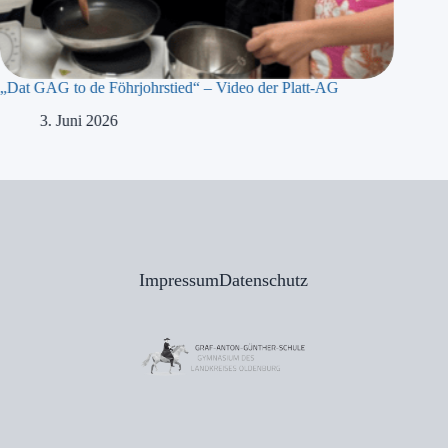
„Dat GAG to de Föhrjohrstied“ – Video der Platt-AG
„Präsidi
Meyer b
3. Juni 2026
1
Impressum
Datenschutz