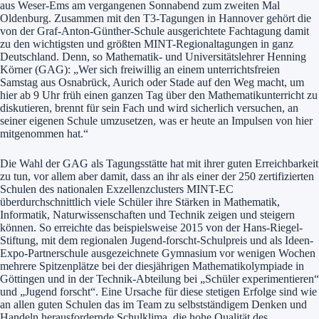
aus Weser-Ems am vergangenen Sonnabend zum zweiten Mal
Oldenburg. Zusammen mit den T3-Tagungen in Hannover gehört die
von der Graf-Anton-Günther-Schule ausgerichtete Fachtagung damit
zu den wichtigsten und größten MINT-Regionaltagungen in ganz
Deutschland. Denn, so Mathematik- und Universitätslehrer Henning
Körner (GAG): „Wer sich freiwillig an einem unterrichtsfreien
Samstag aus Osnabrück, Aurich oder Stade auf den Weg macht, um
hier ab 9 Uhr früh einen ganzen Tag über den Mathematikunterricht zu
diskutieren, brennt für sein Fach und wird sicherlich versuchen, an
seiner eigenen Schule umzusetzen, was er heute an Impulsen von hier
mitgenommen hat.“
Die Wahl der GAG als Tagungsstätte hat mit ihrer guten Erreichbarkeit
zu tun, vor allem aber damit, dass an ihr als einer der 250 zertifizierten
Schulen des nationalen Exzellenzclusters MINT-EC
überdurchschnittlich viele Schüler ihre Stärken in Mathematik,
Informatik, Naturwissenschaften und Technik zeigen und steigern
können. So erreichte das beispielsweise 2015 von der Hans-Riegel-
Stiftung, mit dem regionalen Jugend-forscht-Schulpreis und als Ideen-
Expo-Partnerschule ausgezeichnete Gymnasium vor wenigen Wochen
mehrere Spitzenplätze bei der diesjährigen Mathematikolympiade in
Göttingen und in der Technik-Abteilung bei „Schüler experimentieren“
und „Jugend forscht“. Eine Ursache für diese stetigen Erfolge sind wie
an allen guten Schulen das im Team zu selbstständigem Denken und
Handeln herausfordernde Schulklima, die hohe Qualität des