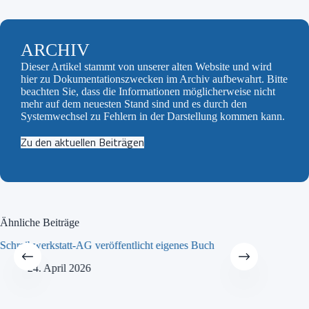
ARCHIV
Dieser Artikel stammt von unserer alten Website und wird
hier zu Dokumentationszwecken im Archiv aufbewahrt. Bitte
beachten Sie, dass die Informationen möglicherweise nicht
mehr auf dem neuesten Stand sind und es durch den
Systemwechsel zu Fehlern in der Darstellung kommen kann.
Zu den aktuellen Beiträgen
Ähnliche Beiträge
Schreibwerkstatt-AG veröffentlicht eigenes Buch
MINT-Tra
24. April 2026
21