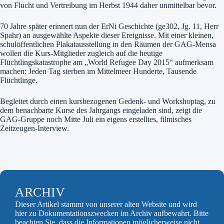
von Flucht und Vertreibung im Herbst 1944 daher unmittelbar bevor.
70 Jahre später erinnert nun der ErNi Geschichte (ge302, Jg. 11, Herr
Spahr) an ausgewählte Aspekte dieser Ereignisse. Mit einer kleinen,
schulöffentlichen Plakatausstellung in den Räumen der GAG-Mensa
wollen die Kurs-Mitglieder zugleich auf die heutige
Flüchtlingskatastrophe am „World Refugee Day 2015“ aufmerksam
machen: Jeden Tag sterben im Mittelmeer Hunderte, Tausende
Flüchtlinge.
Begleitet durch einen kursbezogenen Gedenk- und Workshoptag, zu
dem benachbarte Kurse des Jahrgangs eingeladen sind, zeigt die
GAG-Gruppe noch Mitte Juli ein eigens erstelltes, filmisches
Zeitzeugen-Interview.
ARCHIV
Dieser Artikel stammt von unserer alten Website und wird
hier zu Dokumentationszwecken im Archiv aufbewahrt. Bitte
beachten Sie, dass die Informationen möglicherweise nicht