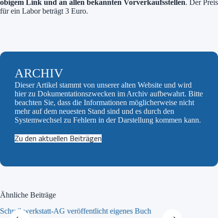
obigem Link und an allen bekannten Vorverkaufsstellen
. Der Preis
für ein Labor beträgt 3 Euro.
ARCHIV
Dieser Artikel stammt von unserer alten Website und wird
hier zu Dokumentationszwecken im Archiv aufbewahrt. Bitte
beachten Sie, dass die Informationen möglicherweise nicht
mehr auf dem neuesten Stand sind und es durch den
Systemwechsel zu Fehlern in der Darstellung kommen kann.
Zu den aktuellen Beiträgen
Ähnliche Beiträge
Schreibwerkstatt-AG veröffentlicht eigenes Buch
MINT-Tra