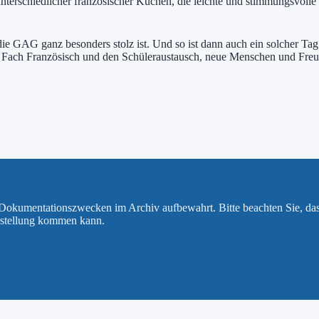
unterschiedlicher französischer Kuchen, die leichte und stimmungsvoll
 die GAG ganz besonders stolz ist. Und so ist dann auch ein solcher Ta
as Fach Französisch und den Schüleraustausch, neue Menschen und Fr
u Dokumentationszwecken im Archiv aufbewahrt. Bitte beachten Sie, da
rstellung kommen kann.