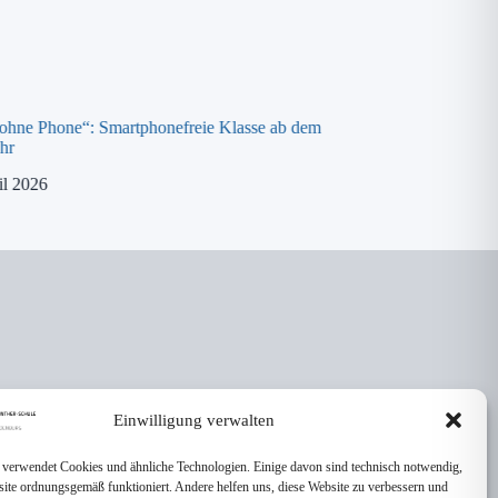
 ohne Phone“: Smartphonefreie Klasse ab dem
Spende an die „ora K
hr
8. April 2026
il 2026
Einwilligung verwalten
 verwendet Cookies und ähnliche Technologien. Einige davon sind technisch notwendig,
site ordnungsgemäß funktioniert. Andere helfen uns, diese Website zu verbessern und