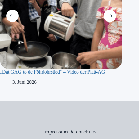
„Dat GAG to de Föhrjohrstied“ – Video der Platt-AG
„Präsidi
Meyer b
3. Juni 2026
1
Impressum
Datenschutz