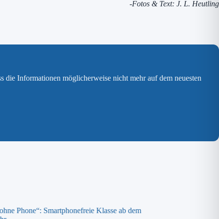
-Fotos & Text: J. L. Heutling
ss die Informationen möglicherweise nicht mehr auf dem neuesten
 ohne Phone“: Smartphonefreie Klasse ab dem
Spende an die „ora K