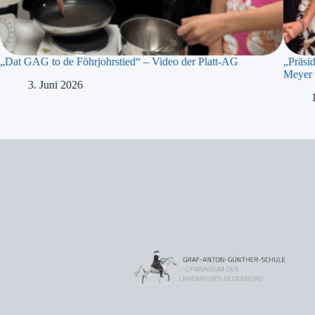
„Dat GAG to de Föhrjohrstied“ – Video der Platt-AG
„Präsi
Meyer 
3. Juni 2026