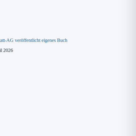
att-AG veröffentlicht eigenes Buch
MINT-Training für 4.
il 2026
21. April 2026