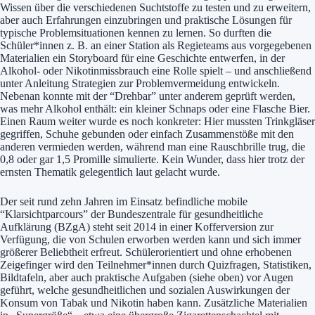
Wissen über die verschiedenen Suchtstoffe zu testen und zu erweitern,
aber auch Erfahrungen einzubringen und praktische Lösungen für
typische Problemsituationen kennen zu lernen. So durften die
Schüler*innen z. B. an einer Station als Regieteams aus vorgegebenen
Materialien ein Storyboard für eine Geschichte entwerfen, in der
Alkohol- oder Nikotinmissbrauch eine Rolle spielt – und anschließend
unter Anleitung Strategien zur Problemvermeidung entwickeln.
Nebenan konnte mit der “Drehbar” unter anderem geprüft werden,
was mehr Alkohol enthält: ein kleiner Schnaps oder eine Flasche Bier.
Einen Raum weiter wurde es noch konkreter: Hier mussten Trinkgläser
gegriffen, Schuhe gebunden oder einfach Zusammenstöße mit den
anderen vermieden werden, während man eine Rauschbrille trug, die
0,8 oder gar 1,5 Promille simulierte. Kein Wunder, dass hier trotz der
ernsten Thematik gelegentlich laut gelacht wurde.
Der seit rund zehn Jahren im Einsatz befindliche mobile
“Klarsichtparcours” der Bundeszentrale für gesundheitliche
Aufklärung (BZgA) steht seit 2014 in einer Kofferversion zur
Verfügung, die von Schulen erworben werden kann und sich immer
größerer Beliebtheit erfreut. Schülerorientiert und ohne erhobenen
Zeigefinger wird den Teilnehmer*innen durch Quizfragen, Statistiken,
Bildtafeln, aber auch praktische Aufgaben (siehe oben) vor Augen
geführt, welche gesundheitlichen und sozialen Auswirkungen der
Konsum von Tabak und Nikotin haben kann. Zusätzliche Materialien