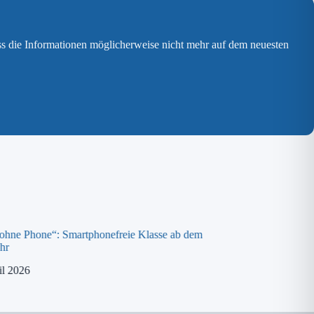
ss die Informationen möglicherweise nicht mehr auf dem neuesten
 ohne Phone“: Smartphonefreie Klasse ab dem
Spende an die „ora K
hr
8. April 2026
il 2026