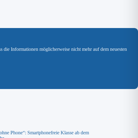
ss die Informationen möglicherweise nicht mehr auf dem neuesten
 ohne Phone“: Smartphonefreie Klasse ab dem
Spende an die „ora K