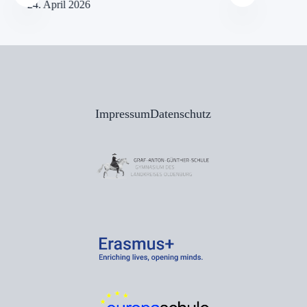
24. April 2026
21
Impressum
Datenschutz