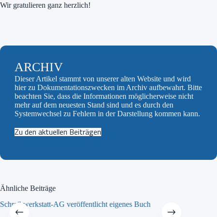
Wir gratulieren ganz herzlich!
ARCHIV
Dieser Artikel stammt von unserer alten Website und wird
hier zu Dokumentationszwecken im Archiv aufbewahrt. Bitte
beachten Sie, dass die Informationen möglicherweise nicht
mehr auf dem neuesten Stand sind und es durch den
Systemwechsel zu Fehlern in der Darstellung kommen kann.
Zu den aktuellen Beiträgen
Ähnliche Beiträge
Schreibwerkstatt-AG veröffentlicht eigenes Buch
MINT-Tra