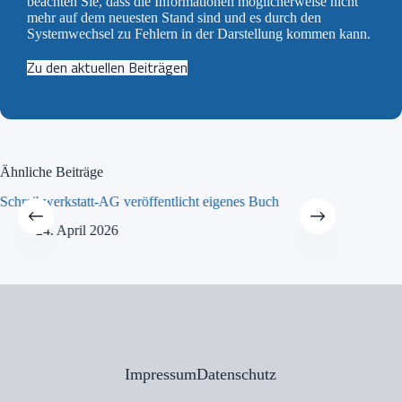
beachten Sie, dass die Informationen möglicherweise nicht
mehr auf dem neuesten Stand sind und es durch den
Systemwechsel zu Fehlern in der Darstellung kommen kann.
Zu den aktuellen Beiträgen
Ähnliche Beiträge
Schreibwerkstatt-AG veröffentlicht eigenes Buch
MINT-Tra
24. April 2026
21
Impressum
Datenschutz