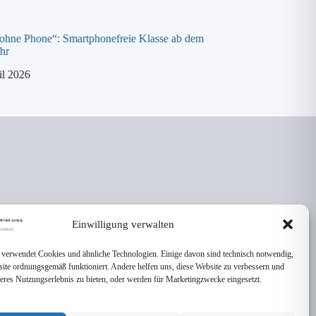
 ohne Phone“: Smartphonefreie Klasse ab dem
Spende an die „ora K
hr
8. April 2026
il 2026
Einwilligung verwalten
 verwendet Cookies und ähnliche Technologien. Einige davon sind technisch notwendig,
site ordnungsgemäß funktioniert. Andere helfen uns, diese Website zu verbessern und
seres Nutzungserlebnis zu bieten, oder werden für Marketingzwecke eingesetzt.