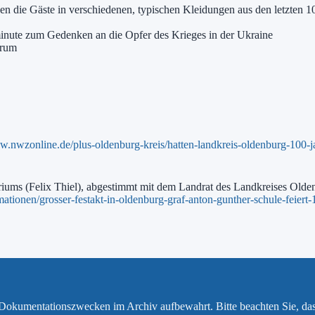
n die Gäste in verschiedenen, typischen Kleidungen aus den letzten 1
minute zum Gedenken an die Opfer des Krieges in der Ukraine
trum
w.nwzonline.de/plus-oldenburg-kreis/hatten-landkreis-oldenburg-100-ja
eriums (Felix Thiel), abgestimmt mit dem Landrat des Landkreises Old
mationen/grosser-festakt-in-oldenburg-graf-anton-gunther-schule-feiert
u Dokumentationszwecken im Archiv aufbewahrt. Bitte beachten Sie, da