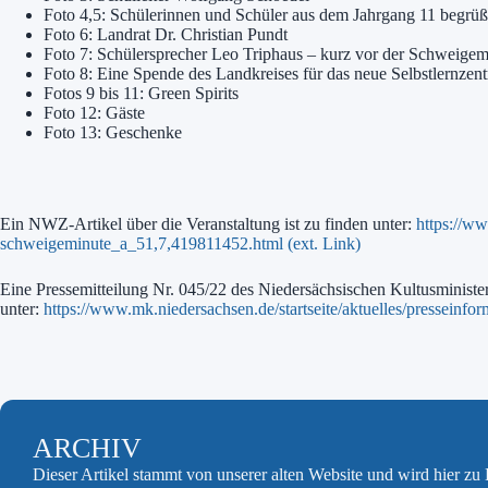
Foto 4,5: Schülerinnen und Schüler aus dem Jahrgang 11 begrüße
Foto 6: Landrat Dr. Christian Pundt
Foto 7: Schülersprecher Leo Triphaus – kurz vor der Schweige
Foto 8: Eine Spende des Landkreises für das neue Selbstlernzen
Fotos 9 bis 11: Green Spirits
Foto 12: Gäste
Foto 13: Geschenke
Ein NWZ-Artikel über die Veranstaltung ist zu finden unter:
https://ww
schweigeminute_a_51,7,419811452.html (ext. Link)
Eine Pressemitteilung Nr. 045/22 des Niedersächsischen Kultusminist
unter:
https://www.mk.niedersachsen.de/startseite/aktuelles/presseinfor
ARCHIV
Dieser Artikel stammt von unserer alten Website und wird hier z