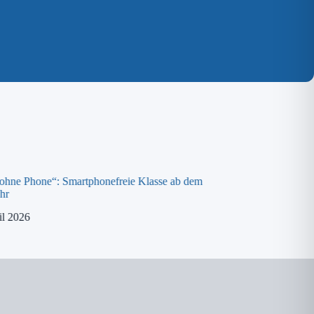
 ohne Phone“: Smartphonefreie Klasse ab dem
Spende an die „ora K
hr
8. April 2026
il 2026