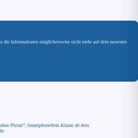
ss die Informationen möglicherweise nicht mehr auf dem neuesten
 ohne Phone“: Smartphonefreie Klasse ab dem
Spende an die „ora K
hr
8. April 2026