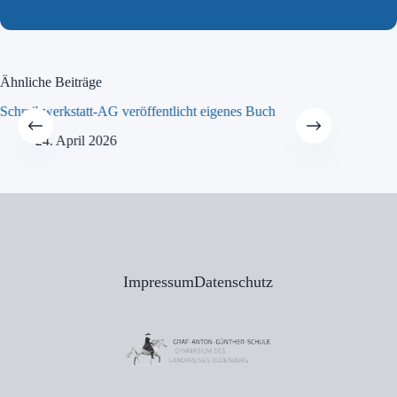
Ähnliche Beiträge
Schreibwerkstatt-AG veröffentlicht eigenes Buch
MINT-Tra
24. April 2026
21
Impressum
Datenschutz