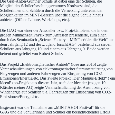
Die Graf-Anton-Günther Schule ist dabei eine der Schulen, die
Mitglied des Schülerforschungszentrums Nordwest sind, die
Schülerinnen und Schülern durch die Vernetzung untereinander
Möglichkeiten im MINT-Bereich über die eigene Schule hinaus
anbieten (Offene Labore, Workshops, etc.).
Die GAG war einer der Aussteller bzw. Projektanbieter, die in dem
großen Mitmachzelt Physik zum Anfassen präsentierte, zum einen
durch das Seminarfach „Science Factory – MINT erklärt die Welt“ aus
dem Jahrgang 12 und der „Jugend-forscht AG“ bestehend aus sieben
Schülern aus Jahrgang 10 und einem aus Jahrgang 9. Beide werden
betreut und geleitet von Robert Schulz.
Das Projekt „Elektromagnetischer Antrieb“ (Idee aus 2015) zeigte
Veranschaulichungen von elektromagnetischer Startunterstützung von
Flugzeugen und anderen Fahrzeugen zur Einsparung von CO2-
Emissionen/Energie/etc. Das zweite Projekt „Der Magnus-Effekt“ ( ein
IdeenExpo-Projekt aus diesem Jahr, nach der Idee der jetzigen 10.
Klässler meiner AG) zeigte Veranschaulichung der Ausnutzung von
Windenergie auf Schiffen u.a. Fahrzeugen zur Einsparung von CO2-
Emissionen/Energie/etc.
Insgesamt war die Teilnahme am „MINT-AHOI-Festival“ für die
GAG und die Schülerinnen und Schüler ein beeindruckender Erfolg,