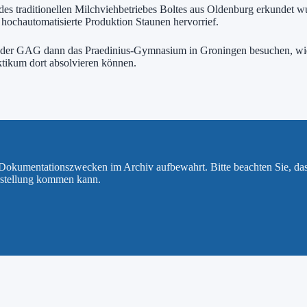
l des traditionellen Milchviehbetriebes Boltes aus Oldenburg erkundet
hochautomatisierte Produktion Staunen hervorrief.
der GAG dann das Praedinius-Gymnasium in Groningen besuchen, wie au
ktikum dort absolvieren können.
u Dokumentationszwecken im Archiv aufbewahrt. Bitte beachten Sie, da
rstellung kommen kann.