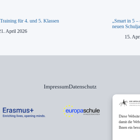
raining für 4. und 5. Klassen
„Smart in 5 –
neuen Schulja
21. April 2026
15. Apr
Impressum
Datenschutz
Diese Website
damit die Web
Ihnen ein bes