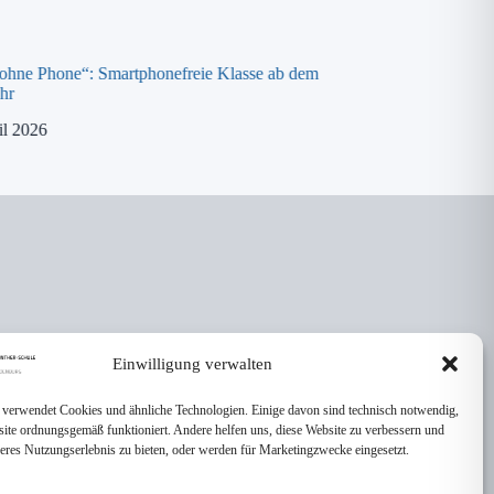
 ohne Phone“: Smartphonefreie Klasse ab dem
Spende an die „ora K
hr
8. April 2026
il 2026
Einwilligung verwalten
 verwendet Cookies und ähnliche Technologien. Einige davon sind technisch notwendig,
site ordnungsgemäß funktioniert. Andere helfen uns, diese Website zu verbessern und
seres Nutzungserlebnis zu bieten, oder werden für Marketingzwecke eingesetzt.