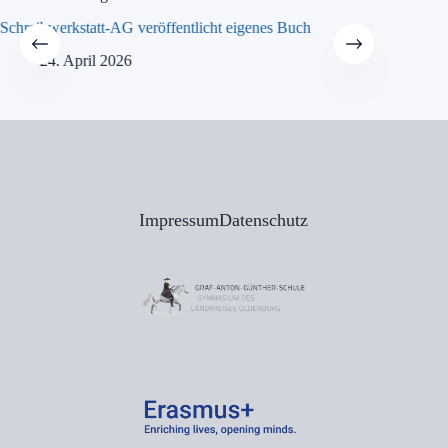
Schreibwerkstatt-AG veröffentlicht eigenes Buch
MINT-Tra
24. April 2026
21
Impressum
Datenschutz