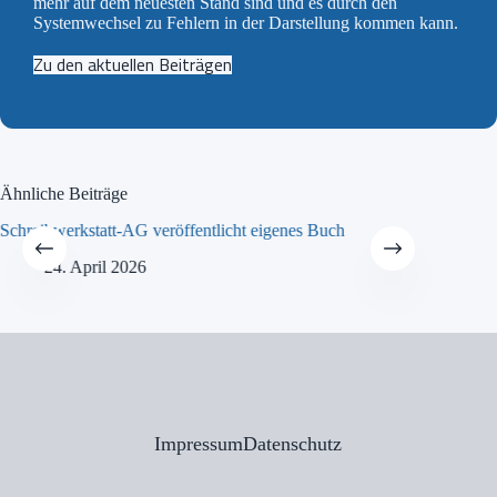
mehr auf dem neuesten Stand sind und es durch den
Systemwechsel zu Fehlern in der Darstellung kommen kann.
Zu den aktuellen Beiträgen
Ähnliche Beiträge
Schreibwerkstatt-AG veröffentlicht eigenes Buch
MINT-Tra
24. April 2026
21
Impressum
Datenschutz