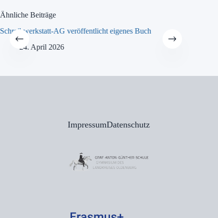
Ähnliche Beiträge
Schreibwerkstatt-AG veröffentlicht eigenes Buch
MINT-Tra
24. April 2026
21
Impressum
Datenschutz