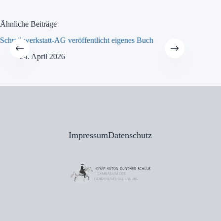
Ähnliche Beiträge
Schreibwerkstatt-AG veröffentlicht eigenes Buch
MINT-Tra
24. April 2026
21
Impressum
Datenschutz