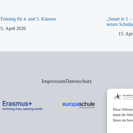
raining für 4. und 5. Klassen
„Smart in 5 –
neuen Schulja
21. April 2026
15. Apr
Impressum
Datenschutz
Diese Website
damit die Web
Ihnen ein bes