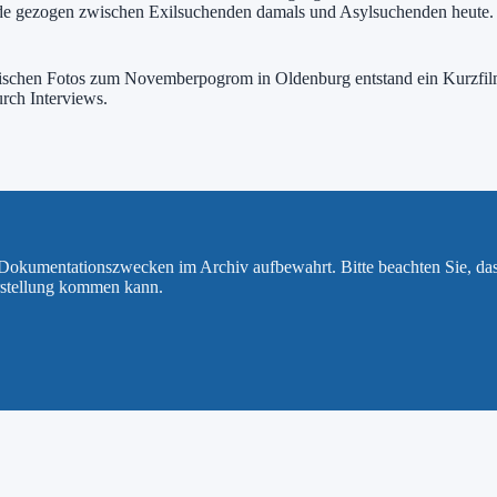
ründe gezogen zwischen Exilsuchenden damals und Asylsuchenden heut
orischen Fotos zum Novemberpogrom in Oldenburg entstand ein Kurzfil
rch Interviews.
u Dokumentationszwecken im Archiv aufbewahrt. Bitte beachten Sie, da
rstellung kommen kann.