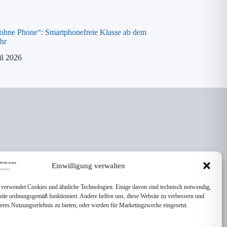
 ohne Phone“: Smartphonefreie Klasse ab dem
Spende an die „ora K
hr
8. April 2026
il 2026
Einwilligung verwalten
 verwendet Cookies und ähnliche Technologien. Einige davon sind technisch notwendig,
site ordnungsgemäß funktioniert. Andere helfen uns, diese Website zu verbessern und
seres Nutzungserlebnis zu bieten, oder werden für Marketingzwecke eingesetzt.