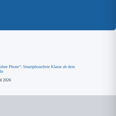
 ohne Phone“: Smartphonefreie Klasse ab dem
Spende an die „ora K
hr
8. April 2026
il 2026