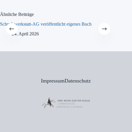
Ähnliche Beiträge
Schreibwerkstatt-AG veröffentlicht eigenes Buch
MINT-Tra
24. April 2026
21
Impressum
Datenschutz