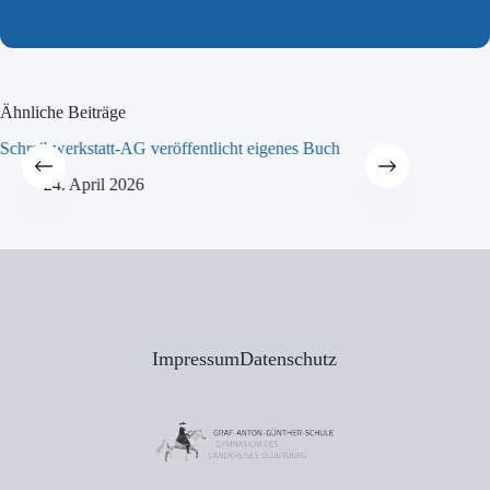
Ähnliche Beiträge
Schreibwerkstatt-AG veröffentlicht eigenes Buch
MINT-Tra
24. April 2026
21
Impressum
Datenschutz