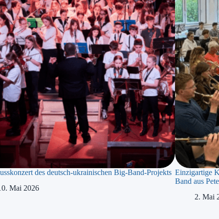
usskonzert des deutsch-ukrainischen Big-Band-Projekts
Einzigartige 
Band aus Pete
10. Mai 2026
2. Mai 