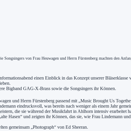
ie Songsingers von Frau Heuwagen und Herrn Fürstenberg machten den Anfan
Informationsabend einen Einblick in das Konzept unserer Bläserklasse 
leben.
unsere Bigband GAG-X-Brass sowie die Songsingers ihr Können.
uwagen und Herrn Fürstenberg passend mit „Music Brought Us Togethe
indemann eindrucksvoll, was bereits nach weniger als einem Jahr gemei
stern, die sie während der Musikfahrt in Ahlhorn intensiv erarbeitet ha
lte Hasen“ und zeigten ihr Können, das sie, wie Frau Lindemann und
elten gemeinsam „Photograph“ von Ed Sheeran.