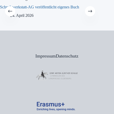
Schreibwerkstatt-AG veröffentlicht eigenes Buch
MINT-Tra
24. April 2026
21
Impressum
Datenschutz