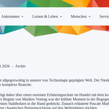
Ankommen
Lernen & Leben
Menschen
Servi
ni 2026
Archiv
st allgegenwärtig in unserer von Technologie geprägten Welt. Der Nie
ese komplexe Branche.
erfügt daher über einen enormen Erfahrungsschatz im Handel mit dem kos
Der Beginn von Marliers Vortrag war der kühlste Moment in der Bege
inen Stahlbolzen in die Hand gedrückt. Danach erläuterte Pascale Marli
zur chaotischen Preisentwicklung auf den Weltmärkten reichten.