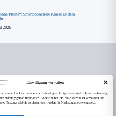
 ohne Phone“: Smartphonefreie Klasse ab dem
Spende an die „ora K
hr
8. April 2026
il 2026
Einwilligung verwalten
 verwendet Cookies und ähnliche Technologien. Einige davon sind technisch notwendig,
site ordnungsgemäß funktioniert. Andere helfen uns, diese Website zu verbessern und
seres Nutzungserlebnis zu bieten, oder werden für Marketingzwecke eingesetzt.