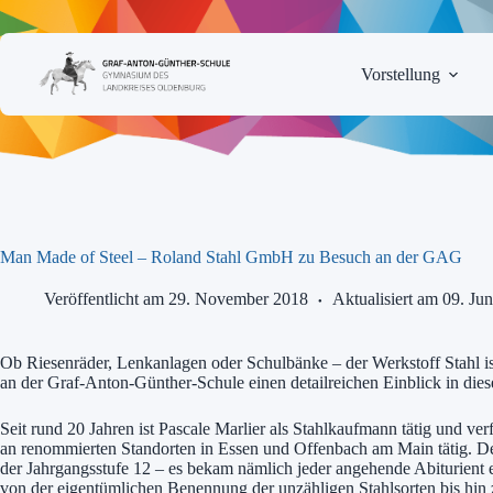
Zum
Inhalt
springen
Vorstellung
Man Made of Steel – Roland Stahl GmbH zu Besuch an der GAG
Veröffentlicht am 29. November 2018
Aktualisiert am 09. Ju
Ob Riesenräder, Lenkanlagen oder Schulbänke – der Werkstoff Stahl i
an der Graf-Anton-Günther-Schule einen detailreichen Einblick in di
Seit rund 20 Jahren ist Pascale Marlier als Stahlkaufmann tätig und v
an renommierten Standorten in Essen und Offenbach am Main tätig. 
der Jahrgangsstufe 12 – es bekam nämlich jeder angehende Abiturient e
von der eigentümlichen Benennung der unzähligen Stahlsorten bis hin 