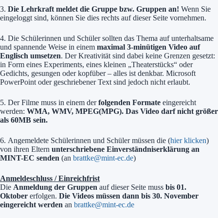
3.
Die Lehrkraft meldet die Gruppe bzw. Gruppen an!
Wenn Sie
eingeloggt sind, können Sie dies rechts auf dieser Seite vornehmen.
4. Die Schülerinnen und Schüler sollten das Thema auf unterhaltsame
und spannende Weise in einem
maximal 3-minütigen Video auf
Englisch umsetzen
. Der Kreativität sind dabei keine Grenzen gesetzt:
in Form eines Experiments, eines kleinen „Theaterstücks“ oder
Gedichts, gesungen oder kopfüber – alles ist denkbar. Microsoft
PowerPoint oder geschriebener Text sind jedoch nicht erlaubt.
5. Der Filme muss in einem der
folgenden Formate
eingereicht
werden:
WMA, WMV, MPEG(MPG). Das Video darf nicht größer
als 60MB sein.
6. Angemeldete Schülerinnen und Schüler müssen die (
hier klicken
)
von ihren Eltern
unterschriebene Einverständniserklärung an
MINT-EC senden
(an
brattke@mint-ec.de
)
Anmeldeschluss / Einreichfrist
Die
Anmeldung der Gruppen
auf dieser Seite muss
bis 01.
Oktober
erfolgen.
Die Videos müssen dann bis 30. November
eingereicht werden
an
brattke@mint-ec.de