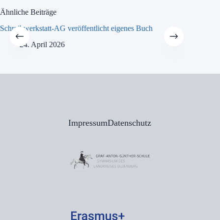
Ähnliche Beiträge
Schreibwerkstatt-AG veröffentlicht eigenes Buch
MINT-Tra
24. April 2026
21
Impressum
Datenschutz