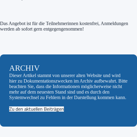
Das Angebot ist für die Teilnehmerinnen kostenfrei, Anmeldungen
werden ab sofort gern entgegengenommen!
ARCHIV
Dieser Artikel stammt von unserer alten Website und wird
hier zu Dokumentationszwecken im Archiv aufbewahrt. Bitte
beachten Sie, dass die Informationen möglicherweise nicht
mehr auf dem neuesten Stand sind und es durch den
Systemwechsel zu Fehlern in der Darstellung kommen kann.
Zu den aktuellen Beiträgen