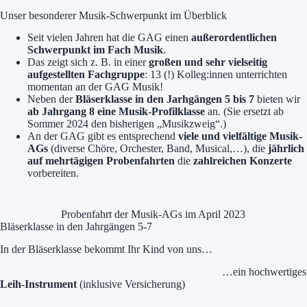
Unser besonderer Musik-Schwerpunkt im Überblick
Seit vielen Jahren hat die GAG einen
außerordentlichen
Schwerpunkt im Fach Musik
.
Das zeigt sich z. B. in einer
großen und sehr vielseitig
aufgestellten Fachgruppe
: 13 (!) Kolleg:innen unterrichten
momentan an der GAG Musik!
Neben der
Bläserklasse in den Jarhgängen 5 bis 7
bieten wir
ab Jahrgang 8 eine Musik-Profilklasse
an. (Sie ersetzt ab
Sommer 2024 den bisherigen „Musikzweig“.)
An der GAG gibt es entsprechend
viele und vielfältige Musik-
AGs
(diverse Chöre, Orchester, Band, Musical,…), die
jährlich
auf mehrtägigen Probenfahrten
die
zahlreichen Konzerte
vorbereiten.
Probenfahrt der Musik-AGs im April 2023
Bläserklasse in den Jahrgängen 5-7
In der Bläserklasse bekommt Ihr Kind von uns…
…ein hochwertiges
Leih-Instrument
(inklusive Versicherung)