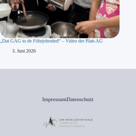
„Dat GAG to de Föhrjohrstied“ – Video der Platt-AG
„Präsidi
Meyer b
3. Juni 2026
1
Impressum
Datenschutz