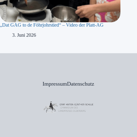
„Dat GAG to de Föhrjohrstied“ – Video der Platt-AG
„Präsidi
Meyer b
3. Juni 2026
1
Impressum
Datenschutz