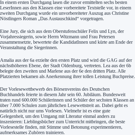
In einem ersten Durchgang lasen die zuvor ermittelten sechs besten
LeserInnen aus den Klassen eine vorbereitete Textstelle vor, in einem
zweiten Durchgang wurde ein unvorbereiteter Auszug aus Christine
Nöstlingers Roman „Das Austauschkind“ vorgetragen.
Eine Jury, die sich aus dem Oberstufenschüler Felix und Lyn, der
Vorjahressiegerin, sowie Herrn Witzmann und Frau Petersen
zusammensetzte, bewertete die KandidatInnen und kürte am Ende der
Veranstaltung die Siegerinnen.
Amalia aus der 6a erzielte den ersten Platz und wird die GAG auf der
nächsthöheren Ebene, der Stadt Oldenburg, vertreten. Lea aus der 6b
belegte den zweiten und Marlene aus der 6e den dritten Platz. Alle
Platzierten bekamen als Anerkennung ihrer tollen Leistung Buchpreise.
Der Vorlesewettbewerb des Börsenvereins des Deutschen
Buchhandels feierte in diesem Jahr sein 60. Jubiläum. Bundesweit
traten rund 600.000 Schülerinnen und Schüler der sechsten Klassen an
über 7.000 Schulen zum jährlichen Lesewettstreit an. Dabei geht es
natürlich nicht nur ums Vorlesen. Vielmehr ist es eine gute
Gelegenheit, um den Umgang mit Literatur einmal anders zu
inszenieren: Lieblingsbücher zum Unterricht mitbringen, die beste
Vorlesestelle finden, mit Stimme und Betonung experimentieren,
aufmerksames Zuhören trainieren.