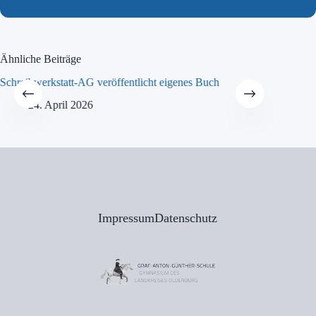
Ähnliche Beiträge
Schreibwerkstatt-AG veröffentlicht eigenes Buch
MINT-Tra
24. April 2026
21
Impressum
Datenschutz