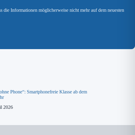
ss die Informationen möglicherweise nicht mehr auf dem neuesten
 ohne Phone“: Smartphonefreie Klasse ab dem
Spende an die „ora K
hr
8. April 2026
il 2026