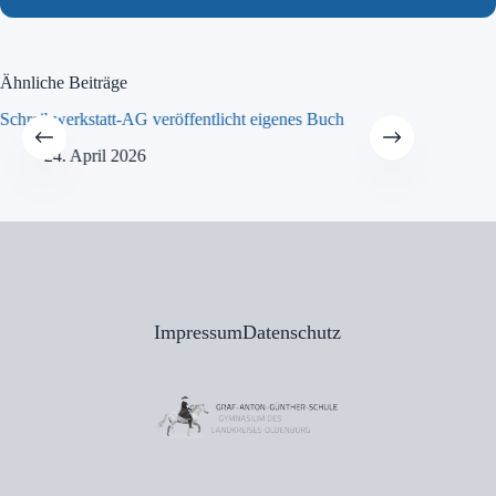
Ähnliche Beiträge
Schreibwerkstatt-AG veröffentlicht eigenes Buch
MINT-Tra
24. April 2026
21
Impressum
Datenschutz