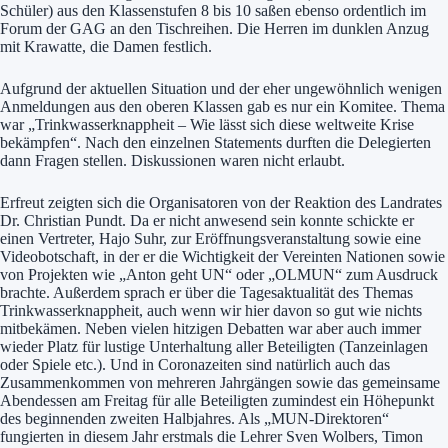
Schüler) aus den Klassenstufen 8 bis 10 saßen ebenso ordentlich im
Forum der GAG an den Tischreihen. Die Herren im dunklen Anzug
mit Krawatte, die Damen festlich.
Aufgrund der aktuellen Situation und der eher ungewöhnlich wenigen
Anmeldungen aus den oberen Klassen gab es nur ein Komitee. Thema
war „Trinkwasserknappheit – Wie lässt sich diese weltweite Krise
bekämpfen“. Nach den einzelnen Statements durften die Delegierten
dann Fragen stellen. Diskussionen waren nicht erlaubt.
Erfreut zeigten sich die Organisatoren von der Reaktion des Landrates
Dr. Christian Pundt. Da er nicht anwesend sein konnte schickte er
einen Vertreter, Hajo Suhr, zur Eröffnungsveranstaltung sowie eine
Videobotschaft, in der er die Wichtigkeit der Vereinten Nationen sowie
von Projekten wie „Anton geht UN“ oder „OLMUN“ zum Ausdruck
brachte. Außerdem sprach er über die Tagesaktualität des Themas
Trinkwasserknappheit, auch wenn wir hier davon so gut wie nichts
mitbekämen. Neben vielen hitzigen Debatten war aber auch immer
wieder Platz für lustige Unterhaltung aller Beteiligten (Tanzeinlagen
oder Spiele etc.). Und in Coronazeiten sind natürlich auch das
Zusammenkommen von mehreren Jahrgängen sowie das gemeinsame
Abendessen am Freitag für alle Beteiligten zumindest ein Höhepunkt
des beginnenden zweiten Halbjahres. Als „MUN-Direktoren“
fungierten in diesem Jahr erstmals die Lehrer Sven Wolbers, Timon