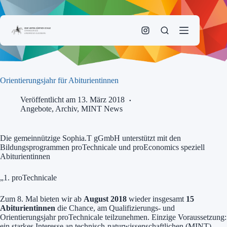
Zum
Inhalt
springen
Orientierungsjahr für Abiturientinnen
Veröffentlicht am 13. März 2018
Angebote
,
Archiv
,
MINT News
Die gemeinnützige Sophia.T gGmbH unterstützt mit den
Bildungsprogrammen proTechnicale und proEconomics speziell
Abiturientinnen
„1. proTechnicale
Zum 8. Mal bieten wir ab
August 2018
wieder insgesamt
15
Abiturientinnen
die Chance, am Qualifizierungs- und
Orientierungsjahr proTechnicale teilzunehmen. Einzige Voraussetzung:
ein starkes Interesse an technisch-naturwissenschaftlichen (MINT)