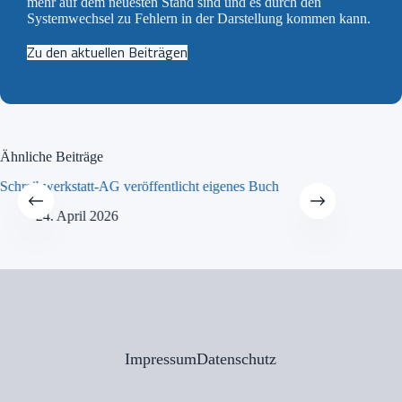
mehr auf dem neuesten Stand sind und es durch den
Systemwechsel zu Fehlern in der Darstellung kommen kann.
Zu den aktuellen Beiträgen
Ähnliche Beiträge
Schreibwerkstatt-AG veröffentlicht eigenes Buch
MINT-Tra
24. April 2026
21
Impressum
Datenschutz