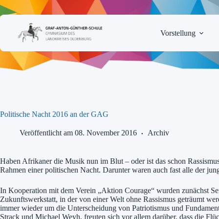
Zum
Inhalt
springen
Vorstellung
Politische Nacht 2016 an der GAG
Veröffentlicht am 08. November 2016
Archiv
Haben Afrikaner die Musik nun im Blut – oder ist das schon Rassismu
Rahmen einer politischen Nacht. Darunter waren auch fast alle der jun
In Kooperation mit dem Verein „Aktion Courage“ wurden zunächst Semi
Zukunftswerkstatt, in der von einer Welt ohne Rassismus geträumt werde
immer wieder um die Unterscheidung von Patriotismus und Fundamenta
Strack und Michael Weyh, freuten sich vor allem darüber, dass die Flü