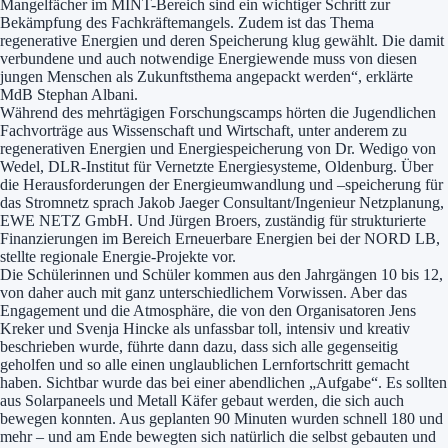
Mangelfächer im MINT-Bereich sind ein wichtiger Schritt zur
Bekämpfung des Fachkräftemangels. Zudem ist das Thema
regenerative Energien und deren Speicherung klug gewählt. Die damit
verbundene und auch notwendige Energiewende muss von diesen
jungen Menschen als Zukunftsthema angepackt werden“, erklärte
MdB Stephan Albani.
Während des mehrtägigen Forschungscamps hörten die Jugendlichen
Fachvorträge aus Wissenschaft und Wirtschaft, unter anderem zu
regenerativen Energien und Energiespeicherung von Dr. Wedigo von
Wedel, DLR-Institut für Vernetzte Energiesysteme, Oldenburg. Über
die Herausforderungen der Energieumwandlung und –speicherung für
das Stromnetz sprach Jakob Jaeger Consultant/Ingenieur Netzplanung,
EWE NETZ GmbH. Und Jürgen Broers, zuständig für strukturierte
Finanzierungen im Bereich Erneuerbare Energien bei der NORD LB,
stellte regionale Energie-Projekte vor.
Die Schülerinnen und Schüler kommen aus den Jahrgängen 10 bis 12,
von daher auch mit ganz unterschiedlichem Vorwissen. Aber das
Engagement und die Atmosphäre, die von den Organisatoren Jens
Kreker und Svenja Hincke als unfassbar toll, intensiv und kreativ
beschrieben wurde, führte dann dazu, dass sich alle gegenseitig
geholfen und so alle einen unglaublichen Lernfortschritt gemacht
haben. Sichtbar wurde das bei einer abendlichen „Aufgabe“. Es sollten
aus Solarpaneels und Metall Käfer gebaut werden, die sich auch
bewegen konnten. Aus geplanten 90 Minuten wurden schnell 180 und
mehr – und am Ende bewegten sich natürlich die selbst gebauten und