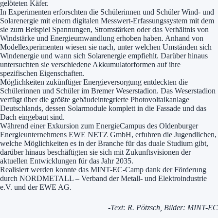
gelöteten Käfer.
In Experimenten erforschten die Schülerinnen und Schüler Wind- und
Solarenergie mit einem digitalen Messwert-Erfassungssystem mit dem
sie zum Beispiel Spannungen, Stromstärken oder das Verhältnis von
Windstärke und Energieumwandlung erhoben haben. Anhand von
Modellexperimenten wiesen sie nach, unter welchen Umständen sich
Windenergie und wann sich Solarenergie empfiehlt. Darüber hinaus
untersuchten sie verschiedene Akkumulatorformen auf ihre
spezifischen Eigenschaften.
Möglichkeiten zukünftiger Energieversorgung entdeckten die
Schülerinnen und Schüler im Bremer Weserstadion. Das Weserstadion
verfügt über die größte gebäudeintegrierte Photovoltaikanlage
Deutschlands, dessen Solarmodule komplett in die Fassade und das
Dach eingebaut sind.
Während einer Exkursion zum EnergieCampus des Oldenburger
Energieunternehmens EWE NETZ GmbH, erfuhren die Jugendlichen,
welche Möglichkeiten es in der Branche für das duale Studium gibt,
darüber hinaus beschäftigten sie sich mit Zukunftsvisionen der
aktuellen Entwicklungen für das Jahr 2035.
Realisiert werden konnte das MINT-EC-Camp dank der Förderung
durch NORDMETALL – Verband der Metall- und Elektroindustrie
e.V. und der EWE AG.
-Text: R. Pötzsch, Bilder: MINT-EC